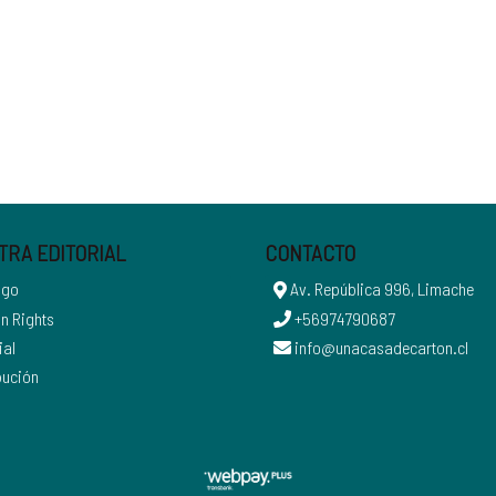
TRA EDITORIAL
CONTACTO
ogo
Av. República 996, Limache
n Rights
+56974790687
ial
info@unacasadecarton.cl
bución