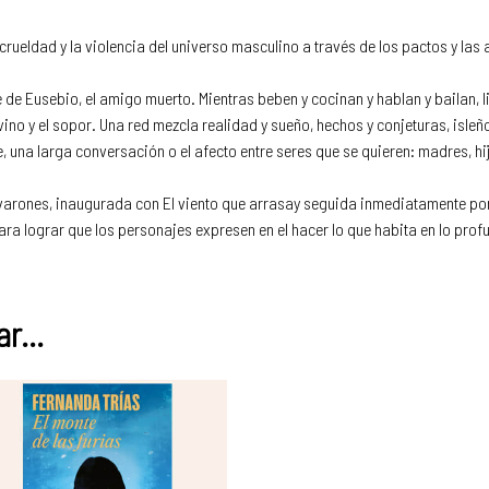
 crueldad y la violencia del universo masculino a través de los pactos y las
te de Eusebio, el amigo muerto. Mientras beben y cocinan y hablan y bailan, 
vino y el sopor. Una red mezcla realidad y sueño, hechos y conjeturas, isle
e, una larga conversación o el afecto entre seres que se quieren: madres, h
 varones, inaugurada con El viento que arrasay seguida inmediatamente por L
ara lograr que los personajes expresen en el hacer lo que habita en lo prof
r...