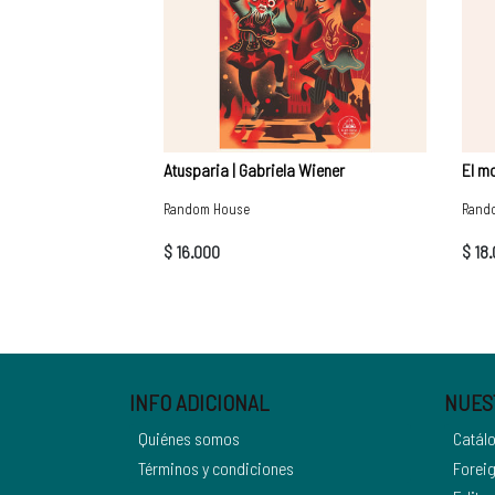
Atusparia | Gabriela Wiener
El mo
Random House
Rand
$ 16.000
$ 18
INFO ADICIONAL
NUES
Quiénes somos
Catál
Términos y condiciones
Foreig