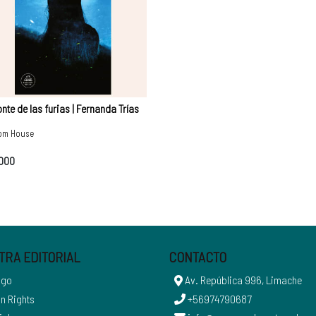
nte de las furias | Fernanda Trías
om House
.000
TRA EDITORIAL
CONTACTO
ogo
Av. República 996, Limache
n Rights
+56974790687