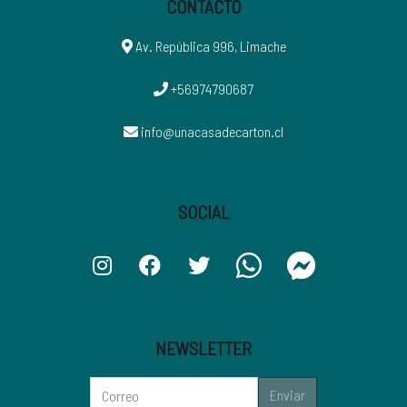
CONTACTO
Av. República 996, Limache
+56974790687
info@unacasadecarton.cl
SOCIAL
NEWSLETTER
Enviar