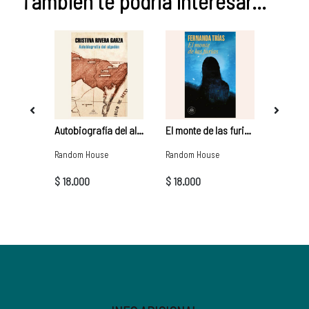
También te podría interesar...
Sexografías | Gabriela Wiener
Autobiografía del algodón | Cristina Rivera Garza
El monte de las furias | Fernanda Trías
Random House
Random House
Random 
$ 18.000
$ 18.000
$ 18.00