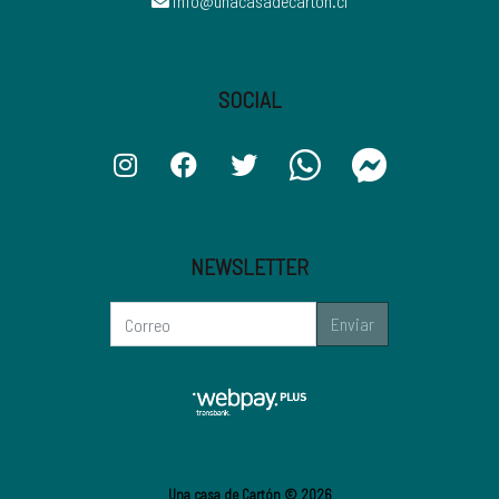
info@unacasadecarton.cl
SOCIAL
NEWSLETTER
Enviar
Una casa de Cartón © 2026