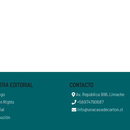
TRA EDITORIAL
CONTACTO
ogo
Av. República 996, Limache
n Rights
+56974790687
ial
info@unacasadecarton.cl
bución