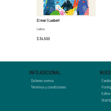
El mar | Luebert
Liebre
$ 34.500
INFO ADICIONAL
NUES
Quiénes somos
Catál
Términos y condiciones
Foreig
Editor
Distri