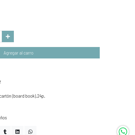
Agregar al carro
z
cartón (board book).24p.
años