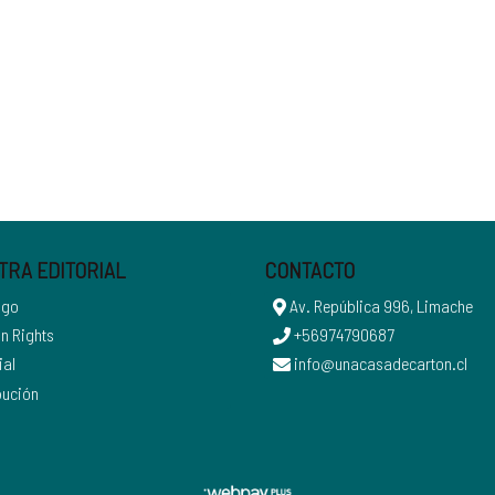
TRA EDITORIAL
CONTACTO
ogo
Av. República 996, Limache
n Rights
+56974790687
ial
info@unacasadecarton.cl
bución