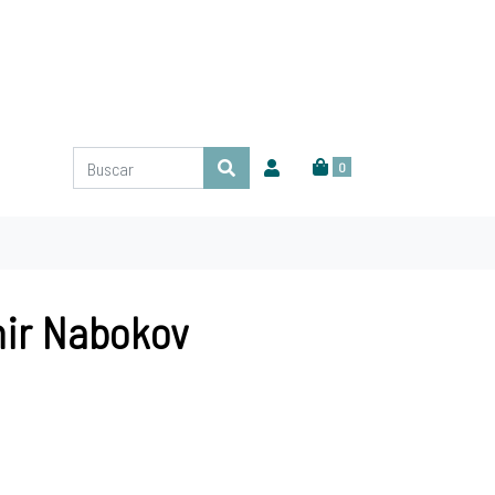
0
imir Nabokov