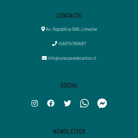
CONTACTO
Av. República 996, Limache
+56974790687
info@unacasadecarton.cl
SOCIAL
NEWSLETTER