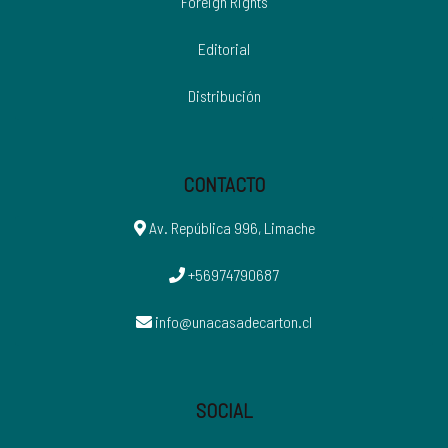
Foreign Rights
Editorial
Distribución
CONTACTO
Av. República 996, Limache
+56974790687
info@unacasadecarton.cl
SOCIAL