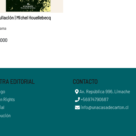
ilación | Michel Houellebecq
rama
.000
TRA EDITORIAL
CONTACTO
ogo
Av. República 996, Limache
n Rights
+56974790687
ial
info@unacasadecarton.cl
bución