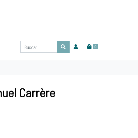
0
uel Carrère