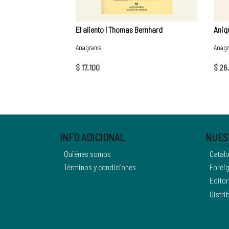
El aliento | Thomas Bernhard
Aniqu
Anagrama
Anag
$ 17.100
$ 26
INFO ADICIONAL
NUES
Quiénes somos
Catál
Términos y condiciones
Foreig
Editor
Distri