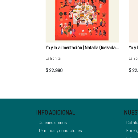
Yo y la alimentación | Natalia Quezada (C)
La Bonita
La Bo
$ 22.990
$ 22
INFO ADICIONAL
NUES
Quiénes somos
Catál
Términos y condiciones
Foreig