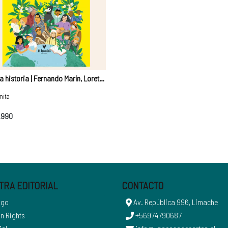
Yo y la historia | Fernando Marín, Loreto Urrejola
nita
.990
TRA EDITORIAL
CONTACTO
ogo
Av. República 996, Limache
n Rights
+56974790687