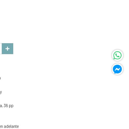
o
y
a, 36 pp
n adelante