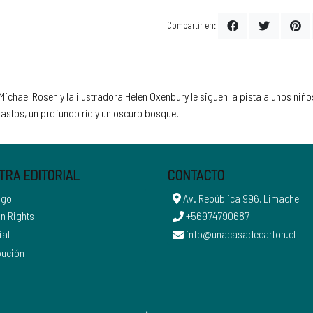
Compartir en:
Michael Rosen y la ilustradora Helen Oxenbury le siguen la pista a unos niñ
stos, un profundo río y un oscuro bosque.
TRA EDITORIAL
CONTACTO
ogo
Av. República 996, Limache
n Rights
+56974790687
ial
info@unacasadecarton.cl
bución