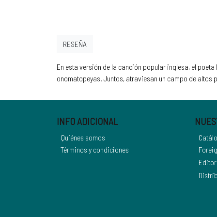
RESEÑA
En esta versión de la canción popular inglesa, el poeta 
onomatopeyas. Juntos, atraviesan un campo de altos pa
INFO ADICIONAL
NUES
Quiénes somos
Catál
Términos y condiciones
Foreig
Editor
Distri