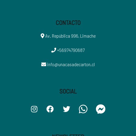
CONTACTO
Av. República 996, Limache
+56974790687
info@unacasadecarton.cl
SOCIAL