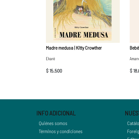
Madre medusa | Kitty Crowther
Bebé 
Ekaré
Aman
$ 15.500
$ 18
INFO ADICIONAL
NUES
Quiénes somos
Catál
Términos y condiciones
Foreig