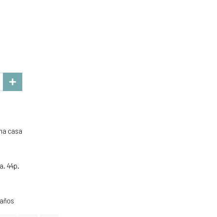
una casa
a. 44p.
 años