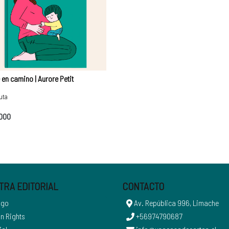
en camino | Aurore Petit
uta
.000
TRA EDITORIAL
CONTACTO
ogo
Av. República 996, Limache
n Rights
+56974790687