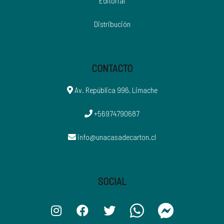
Editorial
Distribución
CONTACTO
Av. República 996, Limache
+56974790687
info@unacasadecarton.cl
SOCIAL