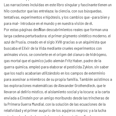
Las narraciones incluidas en este libro singular y fascinante tienen un
hilo conductor que las entrelaza: la ciencia, con sus búsquedas,
tentativas, experimentos e hipótesis, y los cambios que –para bien y
para mal– introduce en el mundo y en nuestra visión de él.
Por estas páginas desﬁlan descubrimientos reales que forman una
larga cadena perturbadora: el primer pigmento sintético moderno, el
azul de Prusia, creado en el siglo XVIII gracias a un alquimista que
buscaba el Elixir de la Vida mediante crueles experimentos con
animales vivos, se convierte en el origen del cianuro de hidrógeno,
gas mortal que el químico judío alemán Fritz Haber, padre de la
guerra química, empleó para elaborar el pesticida Zyklon, sin saber
que los nazis acabarían utilizándolo en los campos de exterminio
para asesinar a miembros de su propia familia. También asistimos a
las exploraciones matemáticas de Alexander Grothendieck, que le
llevaron al delirio místico, el aislamiento social y la locura; a la carta
enviada a Einstein por un amigo moribundo desde las trincheras de
la Primera Guerra Mundial, con la solución de las ecuaciones de la
relatividad y el primer augurio de los agujeros negros; y a la lucha