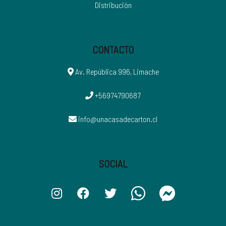
Distribución
CONTACTO
Av. República 996, Limache
+56974790687
info@unacasadecarton.cl
SOCIAL