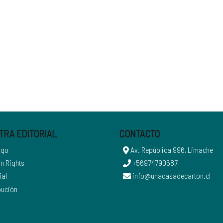
TRA EDITORIAL
CONTACTO
ogo
Av. República 996, Limache
n Rights
+56974790687
ial
info@unacasadecarton.cl
bución