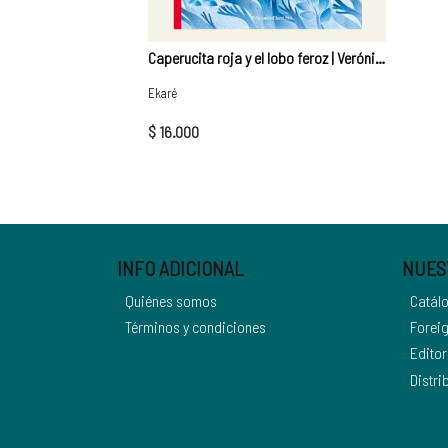
Caperucita roja y el lobo feroz | Verónica Uribe
Ekaré
$ 16.000
INFO ADICIONAL
NUES
Quiénes somos
Catál
Términos y condiciones
Foreig
Editor
Distri