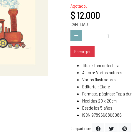
Agotado.
$ 12.000
CANTIDAD
Encargar
Título: Tren de lectura
Autora: Varios autores
Varios ilustradores
Editorial: Ekaré
Formato, páginas: Tapa dur
Medidas 20 x 20cm
Desde los 5 años
ISBN 9789568868086
Compartir en: