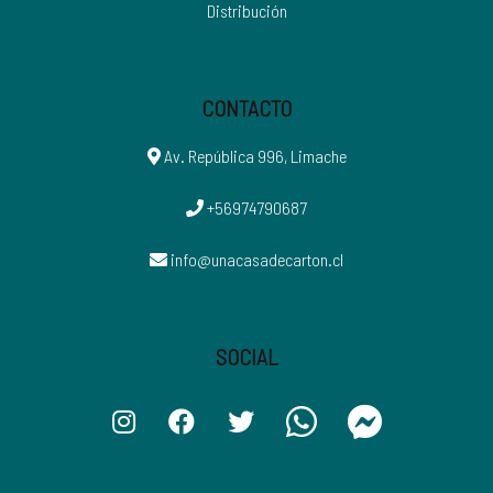
Distribución
CONTACTO
Av. República 996, Limache
+56974790687
info@unacasadecarton.cl
SOCIAL