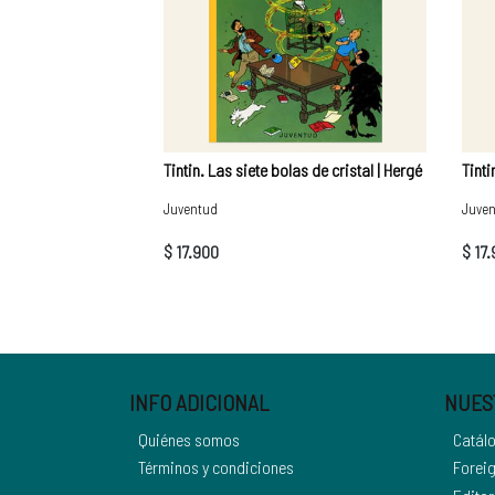
Tintin. Las siete bolas de cristal | Hergé
Tinti
Juventud
Juve
$ 17.900
$ 17
INFO ADICIONAL
NUES
Quiénes somos
Catál
Términos y condiciones
Foreig