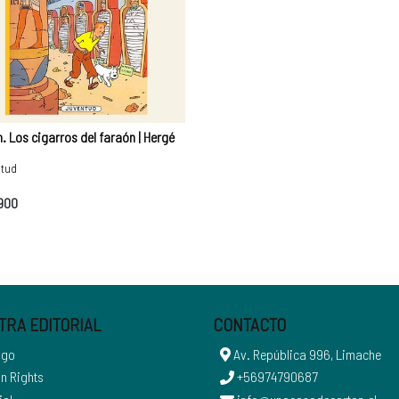
n. Los cigarros del faraón | Hergé
ntud
.900
TRA EDITORIAL
CONTACTO
ogo
Av. República 996, Limache
n Rights
+56974790687