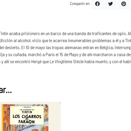
Compartir en:
Tintín acaba prisionero en un barco de una banda de traficantes de opio. All
cción al alcohol, vicio que le acarrea innumerables problemas a él y a Tintí
el desierto. El 10 de mayo las tropas alemanas entran en Bélgica, interrumpi
 hija y su cuñada, marchó a París el 15 de Mayo y de ahí marcharon a casa d
s y allí se encontró Hergé que Le Vingtième Siècle había muerto, y con el ha
r...