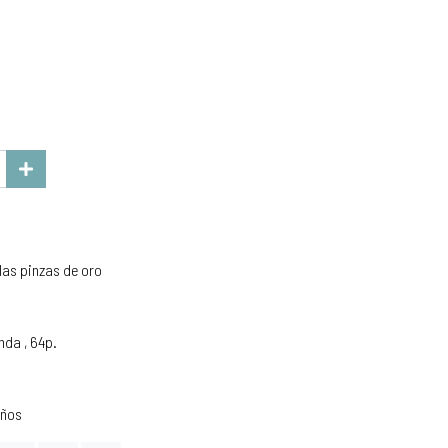
e las pinzas de oro
nda , 64p.
años