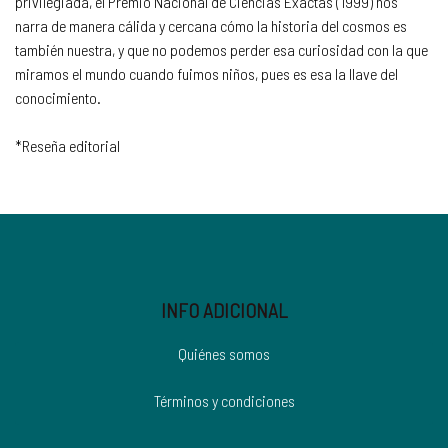
privilegiada, el Premio Nacional de Ciencias Exactas (1999) nos
narra de manera cálida y cercana cómo la historia del cosmos es
también nuestra, y que no podemos perder esa curiosidad con la que
miramos el mundo cuando fuimos niños, pues es esa la llave del
conocimiento.
*Reseña editorial
INFO ADICIONAL
Quiénes somos
Términos y condiciones