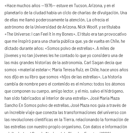
«Hace muchos años —1976— estuve en Tucson, Arizona, y en el
planetario de la ciudad había un ciclo de charlas de divulgación. Una
de ellas me llamó poderosamente la atención. La ofrecía el
astrónomo de la Universidad de Arizona, Nick Woolf, y se titulaba
«The Universe: I can Feel it in my Bones». El título era tan provocativo
que me inspiró para una charla pública que, ya de vuelta en Chile, he
dictado durante años: «Somos polvo de estrellas». A miles de
jóvenes y no tan jóvenes les he contado lo que yo considero una de
las más grandes historias de la astronomía. Carl Sagan decía que
somos «material estelar»; María Teresa Ruiz, en Chile, hace unos años
nos dijo en su libro que somos «hijos de las estrellas». La historia
cambia de nombre pero el contenido es el mismo: todos los átomos
que componen su cuerpo, amigo lector, y el mío, salvo el hidrógeno,
han sido fabricados al interior de una estrella». José María Maza
Sancho En Somos polvo de estrellas, José Maza nos guía a través de
un increíble viaje que conecta las transformaciones del universo con
las revoluciones científicas en la Tierra, relacionando la formación de
las estrellas con nuestro propio organismo. Con datos e información