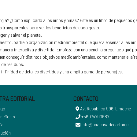
ía? ¿Cómo explicarlo a los niños y niñas? Este es un libro de pequeños ge
s transparentes para ver los beneficios de cada gesto.
ger y salvar el planeta!
aestro, padre o organización medioambiental que quiera enseñar a las niñas
nera interactiva y divertida. Empieza con una sencilla pregunta: ¿qué po
n conseguir distintos objetivos medioambientales, como mantener el aire li
n de residuos.
con infinidad de detalles divertidos y una amplia gama de personajes.
TRA EDITORIAL
CONTACTO
ogo
Av. República 996, Limache
n Rights
+56974790687
ial
info@unacasadecarton.cl
bución