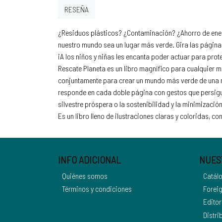
RESEÑA
¿Residuos plásticos? ¿Contaminación? ¿Ahorro de energ
nuestro mundo sea un lugar más verde. Gira las página
¡A los niños y niñas les encanta poder actuar para prote
Rescate Planeta es un libro magnífico para cualquier m
conjuntamente para crear un mundo más verde de una ma
responde en cada doble página con gestos que persigue
silvestre próspera o la sostenibilidad y la minimizació
Es un libro lleno de ilustraciones claras y coloridas, 
INFO ADICIONAL
NUES
Quiénes somos
Catál
Términos y condiciones
Foreig
Editor
Distri