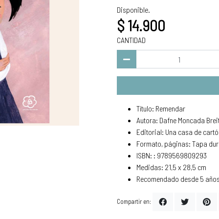
Disponible.
$ 14.900
CANTIDAD
Título: Remendar
Autora: Dafne Moncada Breit
Editorial: Una casa de cart
Formato, páginas: Tapa dur
ISBN: : 9789569809293
Medidas: 21,5 x 28,5 cm
Recomendado desde 5 año
Compartir en: