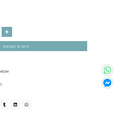
Agregar al carro
oetzee
p.