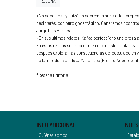
RESEÑA
«No sabemos –y quizá no sabremos nunca– los propósit
desinterés, con puro goce trágico. Ganaremos nosotro
Jorge Luis Borges
«En sus últimos relatos, Kafka perfeccionó una prosa a
En estos relatos su procedimiento consiste en plantear
después explorar las consecuencias del postulado en v
De la Introducción de J. M. Coetzee (Premio Nobel de Lit
*Reseña Editorial
INFO ADICIONAL
NUES
Quiénes somos
Catál