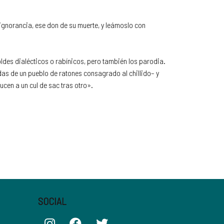
gnorancia, ese don de su muerte, y leámoslo con
ldes dialécticos o rabínicos, pero también los parodia.
das de un pueblo de ratones consagrado al chillido– y
cen a un cul de sac tras otro».
SOCIAL