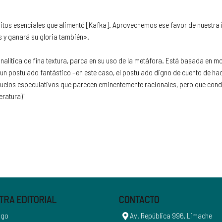
os esenciales que alimentó [Kafka]. Aprovechemos ese favor de nuestra i
s y ganará su gloria también».
nalítica de fina textura, parca en su uso de la metáfora. Está basada en mo
 un postulado fantástico –en este caso, el postulado digno de cuento de ha
uelos especulativos que parecen eminentemente racionales, pero que condu
eratura)"
TRA EDITORIAL
CONTACTO
ogo
Av. República 996, Limache