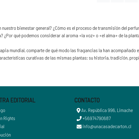
n nuestro bienestar general? ¿Cómo es el proceso de transmisión del perfum
a? ¿Por qué podemos considerar al aroma «la voz» o «el alma» de la planta
materapia mundial, comparte de qué modo las fragancias la han acompañado 
acterísticas curativas de las mismas plantas: su historia, tradición, prop
TRA EDITORIAL
CONTACTO
ogo
Av. República 996, Limache
n Rights
+56974790687
ial
info@unacasadecarton.cl
bución