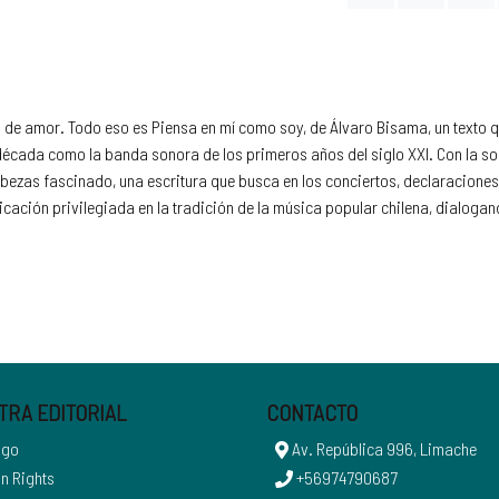
n de amor. Todo eso es Piensa en mí como soy, de Álvaro Bisama, un texto 
cada como la banda sonora de los primeros años del siglo XXI. Con la solt
zas fascinado, una escritura que busca en los conciertos, declaraciones, 
cación privilegiada en la tradición de la música popular chilena, dialogan
TRA EDITORIAL
CONTACTO
ogo
Av. República 996, Limache
n Rights
+56974790687