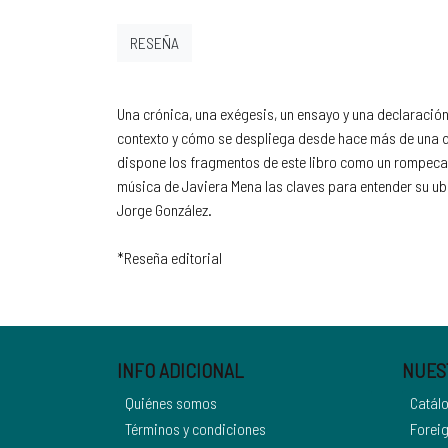
RESEÑA
Una crónica, una exégesis, un ensayo y una declaració
contexto y cómo se despliega desde hace más de una dé
dispone los fragmentos de este libro como un rompecabe
música de Javiera Mena las claves para entender su ubi
Jorge González.
*Reseña editorial
INFO ADICIONAL
NUES
Quiénes somos
Catál
Términos y condiciones
Foreig