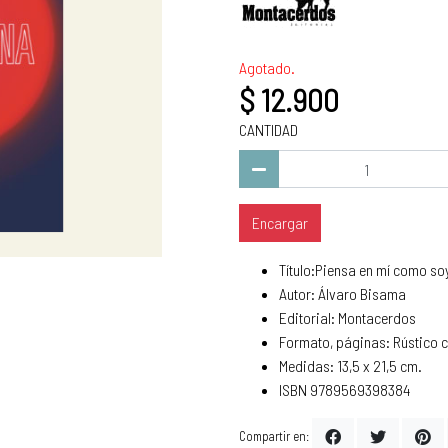
Agotado.
$ 12.900
CANTIDAD
Encargar
Título:Piensa en mí como so
Autor: Álvaro Bisama
Editorial: Montacerdos
Formato, páginas: Rústico c
Medidas: 13,5 x 21,5 cm.
ISBN 9789569398384
Compartir en: