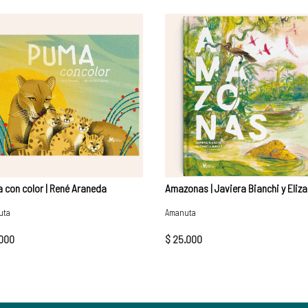
 con color | René Araneda
uta
Amanuta
.000
$ 25.000