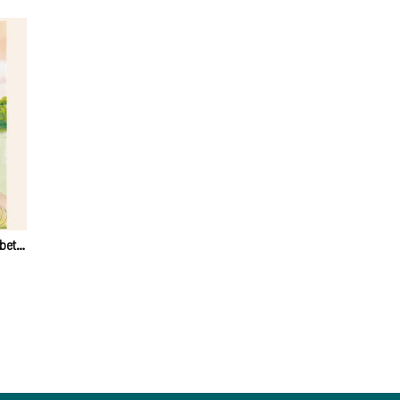
Amazonas | Javiera Bianchi y Elizabeth Builes