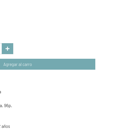
Agregar al carro
a
a. 96p.
2 años