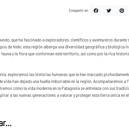
Compartir en:
 mundo, que ha fascinado a exploradores, científicos y aventureros durante 
os de hielo, esta región alberga una diversidad geográfica y biológica inc
la fauna y la flora que conforman este territorio, así como por la rica histo
onia, exploramos las historias humanas que la han marcado profundamente.
de vida han dejado una huella imborrable en la región. Acompañaremos a f
iremos cómo la vida moderna en la Patagonia se entrelaza con sus tradicio
pirar a las nuevas generaciones a valorar y proteger esta tierra única en el
r...