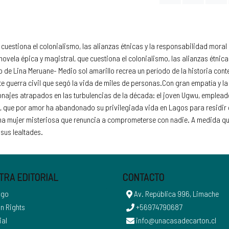
 cuestiona el colonialismo, las alianzas étnicas y la responsabilidad moral 
vela épica y magistral, que cuestiona el colonialismo, las alianzas étnicas
de Lina Meruane- Medio sol amarillo recrea un período de la historia cont
te guerra civil que segó la vida de miles de personas.Con gran empatía y 
najes atrapados en las turbulencias de la década: el joven Ugwu, empleado
, que por amor ha abandonado su privilegiada vida en Lagos para residir en
na mujer misteriosa que renuncia a comprometerse con nadie. A medida que
sus lealtades.
TRA EDITORIAL
CONTACTO
ogo
Av. República 996, Limache
n Rights
+56974790687
ial
info@unacasadecarton.cl