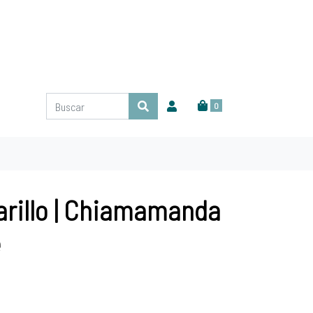
0
arillo | Chiamamanda
e