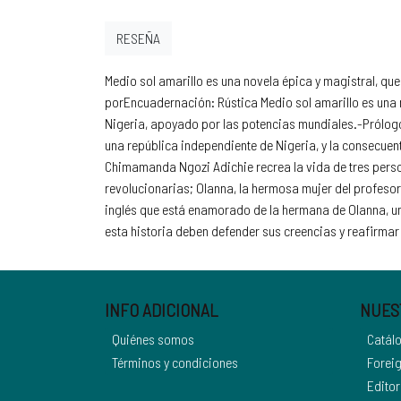
RESEÑA
Medio sol amarillo es una novela épica y magistral, que
porEncuadernación: Rústica Medio sol amarillo es una no
Nigeria, apoyado por las potencias mundiales.-Prólogo 
una república independiente de Nigeria, y la consecuen
Chimamanda Ngozi Adichie recrea la vida de tres perso
revolucionarias; Olanna, la hermosa mujer del profesor
inglés que está enamorado de la hermana de Olanna, u
esta historia deben defender sus creencias y reafirmar 
INFO ADICIONAL
NUES
Quiénes somos
Catál
Términos y condiciones
Foreig
Editor