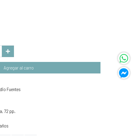
Agregar al carro
udio Fuentes
a, 72 pp.
 años