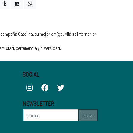
 acompaña Catalina, su mejor amiga. Allá se internan en
 amistad, pertenencia y diversidad.
SOCIAL
NEWSLETTER
Enviar