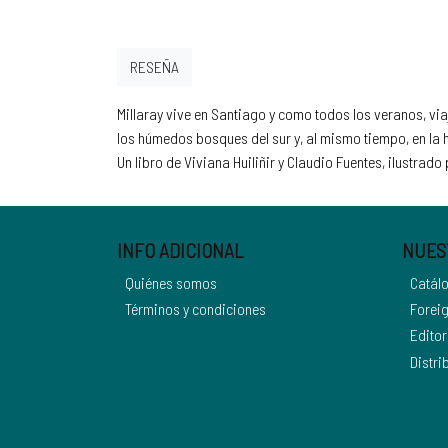
RESEÑA
Millaray vive en Santiago y como todos los veranos, via
los húmedos bosques del sur y, al mismo tiempo, en la 
Un libro de Viviana Huiliñir y Claudio Fuentes, ilustra
INFO ADICIONAL
NUES
Quiénes somos
Catál
Términos y condiciones
Foreig
Editor
Distri