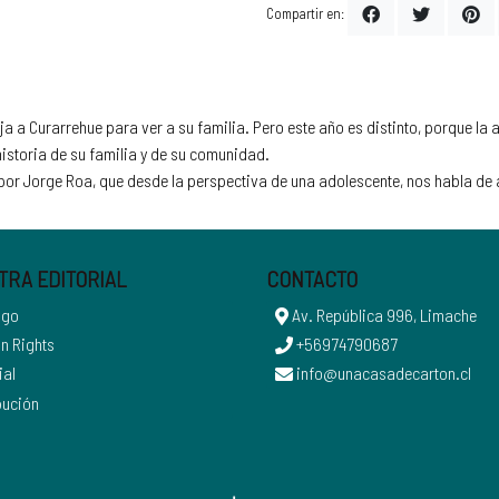
Compartir en:
ja a Curarrehue para ver a su familia. Pero este año es distinto, porque la
historia de su familia y de su comunidad.
do por Jorge Roa, que desde la perspectiva de una adolescente, nos habla de
TRA EDITORIAL
CONTACTO
ogo
Av. República 996, Limache
n Rights
+56974790687
ial
info@unacasadecarton.cl
bución