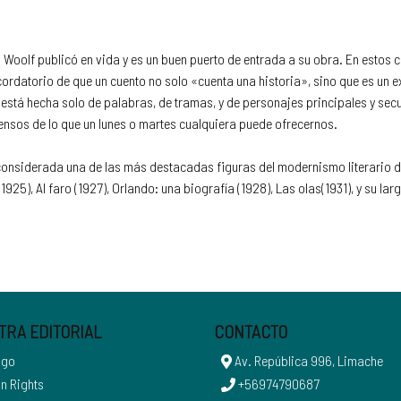
a Woolf publicó en vida y es un buen puerto de entrada a su obra. En estos 
ordatorio de que un cuento no solo «cuenta una historia», sino que es un ex
 no está hecha solo de palabras, de tramas, y de personajes principales y s
ensos de lo que un lunes o martes cualquiera puede ofrecernos.
, considerada una de las más destacadas figuras del modernismo literario d
25), Al faro (1927), Orlando: una biografía (1928), Las olas(1931), y su la
TRA EDITORIAL
CONTACTO
ogo
Av. República 996, Limache
n Rights
+56974790687