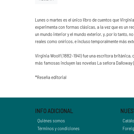
Lunes o martes es el único libro de cuentos que Virgini
experimenta con formas clásicas, a la vez que es un rec
un mundo interior y el mundo exterior, y, por lo tanto,
reales como oníricos, e incluso temporalmente más ext
Virginia Woolf (1882-1941) fue una escritora británica
más famosas incluyen las novelas La señora Dalloway (19
*Reseña editorial
INFO ADICIONAL
NUES
Quiénes somos
Catál
Términos y condiciones
Foreig