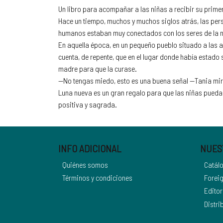
Un libro para acompañar a las niñas a recibir su prim
Hace un tiempo, muchos y muchos siglos atrás, las pers
humanos estaban muy conectados con los seres de la na
En aquella época, en un pequeño pueblo situado a las a
cuenta, de repente, que en el lugar donde había estad
madre para que la curase.
—No tengas miedo, esto es una buena señal —Tania miró a
Luna nueva es un gran regalo para que las niñas pueda
positiva y sagrada.
INFO ADICIONAL
NUES
Quiénes somos
Catál
Términos y condiciones
Foreig
Editor
Distri