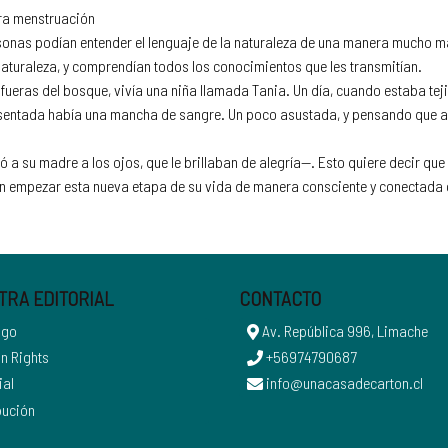
era menstruación
onas podían entender el lenguaje de la naturaleza de una manera mucho más 
turaleza, y comprendían todos los conocimientos que les transmitían.
fueras del bosque, vivía una niña llamada Tania. Un día, cuando estaba te
o sentada había una mancha de sangre. Un poco asustada, y pensando que a 
 su madre a los ojos, que le brillaban de alegría—. Esto quiere decir que 
n empezar esta nueva etapa de su vida de manera consciente y conectada c
TRA EDITORIAL
CONTACTO
ogo
Av. República 996, Limache
n Rights
+56974790687
ial
info@unacasadecarton.cl
bución