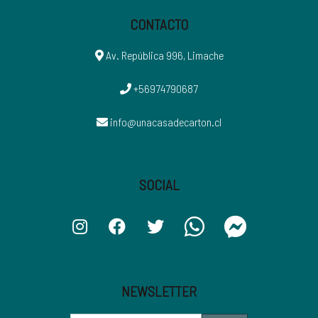
CONTACTO
Av. República 996, Limache
+56974790687
info@unacasadecarton.cl
SOCIAL
NEWSLETTER