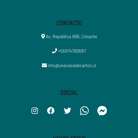
CONTACTO
Av. República 996, Limache
+56974790687
info@unacasadecarton.cl
SOCIAL