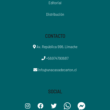
Editorial
Distribución
CONTACTO
Av. República 996, Limache
+56974790687
info@unacasadecarton.cl
SOCIAL