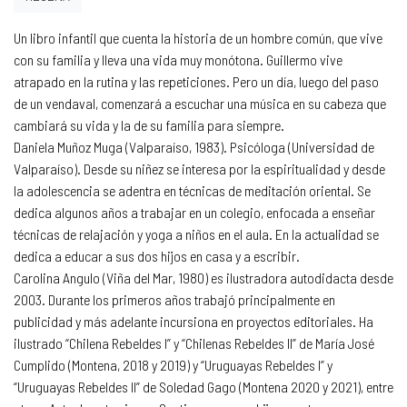
Un libro infantil que cuenta la historia de un hombre común, que vive
con su familia y lleva una vida muy monótona. Guillermo vive
atrapado en la rutina y las repeticiones. Pero un día, luego del paso
de un vendaval, comenzará a escuchar una música en su cabeza que
cambiará su vida y la de su familia para siempre.
Daniela Muñoz Muga (Valparaíso, 1983). Psicóloga (Universidad de
Valparaíso). Desde su niñez se interesa por la espiritualidad y desde
la adolescencia se adentra en técnicas de meditación oriental. Se
dedica algunos años a trabajar en un colegio, enfocada a enseñar
técnicas de relajación y yoga a niños en el aula. En la actualidad se
dedica a educar a sus dos hijos en casa y a escribir.
Carolina Angulo (Viña del Mar, 1980) es ilustradora autodidacta desde
2003. Durante los primeros años trabajó principalmente en
publicidad y más adelante incursiona en proyectos editoriales. Ha
ilustrado “Chilena Rebeldes I” y “Chilenas Rebeldes II” de María José
Cumplido (Montena, 2018 y 2019) y “Uruguayas Rebeldes I” y
“Uruguayas Rebeldes II” de Soledad Gago (Montena 2020 y 2021), entre