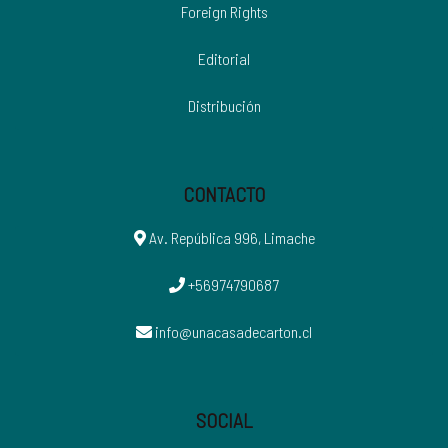
Foreign Rights
Editorial
Distribución
CONTACTO
Av. República 996, Limache
+56974790687
info@unacasadecarton.cl
SOCIAL