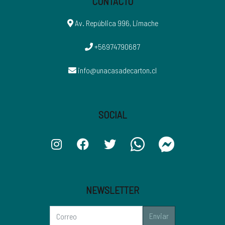
CONTACTO
Av. República 996, Limache
+56974790687
info@unacasadecarton.cl
SOCIAL
NEWSLETTER
Enviar