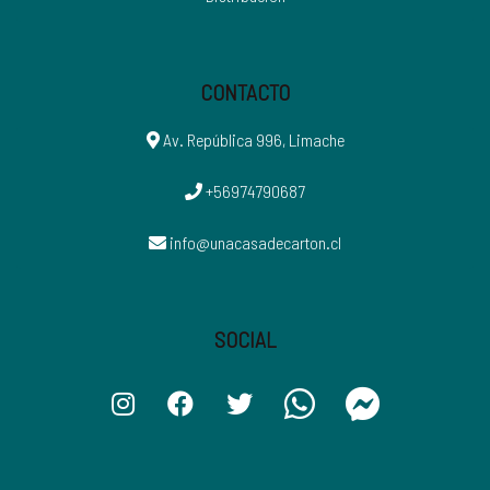
CONTACTO
Av. República 996, Limache
+56974790687
info@unacasadecarton.cl
SOCIAL