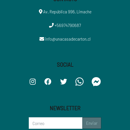
Av. República 996, Limache
+56974790687
info@unacasadecarton.cl
SOCIAL
NEWSLETTER
Enviar