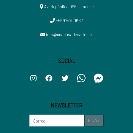
Av. República 996, Limache
+56974790687
info@unacasadecarton.cl
SOCIAL
NEWSLETTER
Enviar