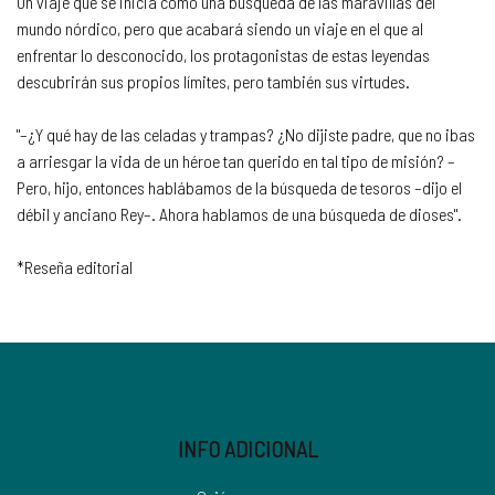
Un viaje que se inicia como una búsqueda de las maravillas del
mundo nórdico, pero que acabará siendo un viaje en el que al
enfrentar lo desconocido, los protagonistas de estas leyendas
descubrirán sus propios límites, pero también sus virtudes.
"–¿Y qué hay de las celadas y trampas? ¿No dijiste padre, que no ibas
a arriesgar la vida de un héroe tan querido en tal tipo de misión? –
Pero, hijo, entonces hablábamos de la búsqueda de tesoros –dijo el
débil y anciano Rey–. Ahora hablamos de una búsqueda de dioses".
*Reseña editorial
INFO ADICIONAL