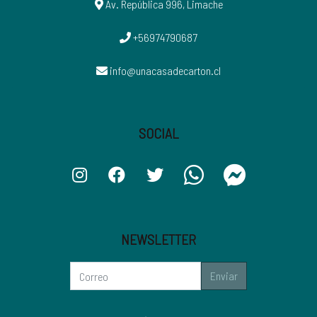
Av. República 996, Limache
+56974790687
info@unacasadecarton.cl
SOCIAL
NEWSLETTER
Enviar