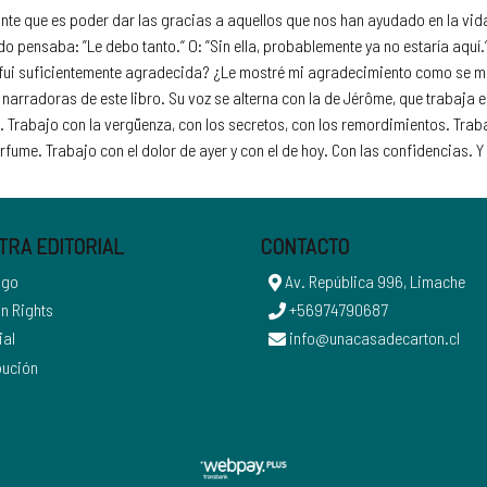
ante que es poder dar las gracias a aquellos que nos han ayudado en la vid
 pensaba: ”Le debo tanto.“ O: ”Sin ella, probablemente ya no estaría aquí.
 ¿fui suficientemente agradecida? ¿Le mostré mi agradecimiento como se me
 narradoras de este libro. Su voz se alterna con la de Jérôme, que trabaja 
ce. Trabajo con la vergüenza, con los secretos, con los remordimientos. Trab
fume. Trabajo con el dolor de ayer y con el de hoy. Con las confidencias. Y
TRA EDITORIAL
CONTACTO
ogo
Av. República 996, Limache
n Rights
+56974790687
ial
info@unacasadecarton.cl
bución