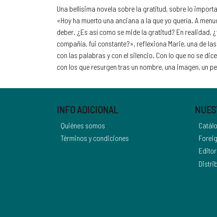
Una bellísima novela sobre la gratitud, sobre lo import
«Hoy ha muerto una anciana a la que yo quería. A menudo
deber. ¿Es así como se mide la gratitud? En realidad,
compañía, fui constante?», reflexiona Marie, una de las
con las palabras y con el silencio. Con lo que no se di
con los que resurgen tras un nombre, una imagen, un per
INFO ADICIONAL
NUES
Quiénes somos
Catál
Términos y condiciones
Foreig
Editor
Distri