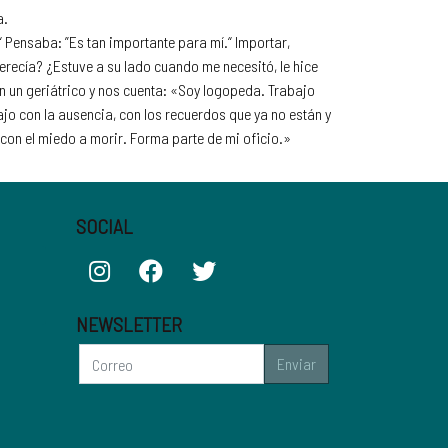
a.
“ Pensaba: ”Es tan importante para mí.“ Importar,
recía? ¿Estuve a su lado cuando me necesitó, le hice
en un geriátrico y nos cuenta: «Soy logopeda. Trabajo
ajo con la ausencia, con los recuerdos que ya no están y
 con el miedo a morir. Forma parte de mi oficio.»
SOCIAL
NEWSLETTER
Enviar