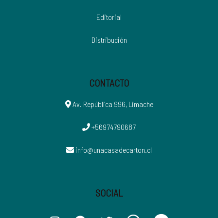
Editorial
Distribución
CONTACTO
Av. República 996, Limache
+56974790687
info@unacasadecarton.cl
SOCIAL