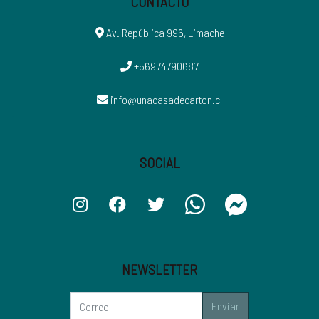
CONTACTO
Av. República 996, Limache
+56974790687
info@unacasadecarton.cl
SOCIAL
NEWSLETTER
Enviar