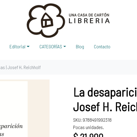
Editorial
CATEGORÍAS
Blog
Contacto
s | Josef H. Reichholf
La desaparici
Josef H. Reic
SKU: 9788491992318
Pocas unidades.
$ 21.900