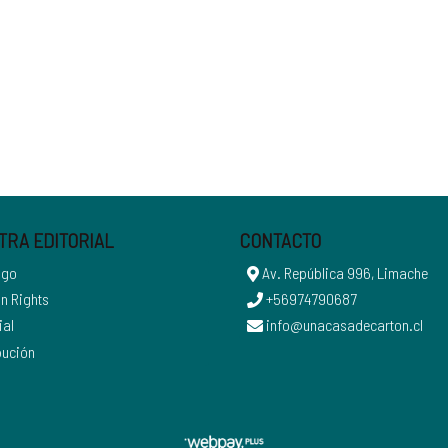
TRA EDITORIAL
CONTACTO
ogo
Av. República 996, Limache
n Rights
+56974790687
ial
info@unacasadecarton.cl
bución