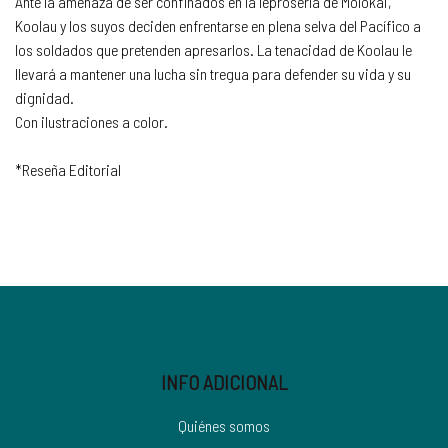
Ante la amenaza de ser confinados en la leprosería de Molokai,
Koolau y los suyos deciden enfrentarse en plena selva del Pacífico a
los soldados que pretenden apresarlos. La tenacidad de Koolau le
llevará a mantener una lucha sin tregua para defender su vida y su
dignidad.
Con ilustraciones a color.
*Reseña Editorial
INFO ADICIONAL
Quiénes somos