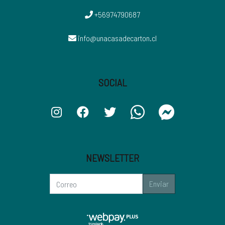
+56974790687
info@unacasadecarton.cl
SOCIAL
NEWSLETTER
Enviar