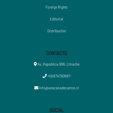
Foreign Rights
Editorial
Distribución
CONTACTO
Av. República 996, Limache
+56974790687
info@unacasadecarton.cl
SOCIAL