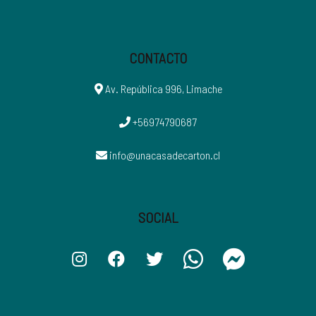
CONTACTO
Av. República 996, Limache
+56974790687
info@unacasadecarton.cl
SOCIAL