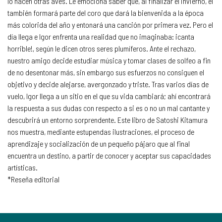
lo hacen otras aves. Le emociona saber que, al finalizar el invierno, él
también formará parte del coro que dará la bienvenida a la época
más colorida del año y entonará una canción por primera vez. Pero el
día llega e Igor enfrenta una realidad que no imaginaba: ¡canta
horrible!, según le dicen otros seres plumíferos. Ante el rechazo,
nuestro amigo decide estudiar música y tomar clases de solfeo a fin
de no desentonar más, sin embargo sus esfuerzos no consiguen el
objetivo y decide alejarse, avergonzado y triste. Tras varios días de
vuelo, Igor llega a un sitio en el que su vida cambiará; ahí encontrará
la respuesta a sus dudas con respecto a si es o no un mal cantante y
descubrirá un entorno sorprendente. Este libro de Satoshi Kitamura
nos muestra, mediante estupendas ilustraciones, el proceso de
aprendizaje y socialización de un pequeño pájaro que al final
encuentra un destino, a partir de conocer y aceptar sus capacidades
artísticas.
*Reseña editorial