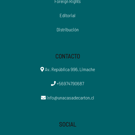
Foreign Rights
Editorial
Distribución
CONTACTO
Av. República 996, Limache
+56974790687
info@unacasadecarton.cl
SOCIAL