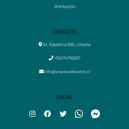
Distribución
CONTACTO
Av. República 996, Limache
+56974790687
info@unacasadecarton.cl
SOCIAL