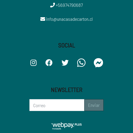
+56974790687
info@unacasadecarton.cl
SOCIAL
NEWSLETTER
Enviar