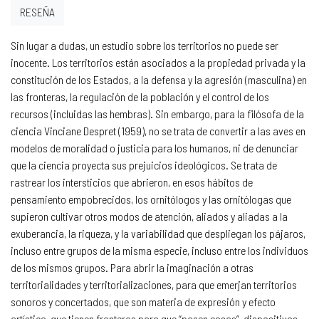
RESEÑA
Sin lugar a dudas, un estudio sobre los territorios no puede ser
inocente. Los territorios están asociados a la propiedad privada y la
constitución de los Estados, a la defensa y la agresión (masculina) en
las fronteras, la regulación de la población y el control de los
recursos (incluidas las hembras). Sin embargo, para la filósofa de la
ciencia Vinciane Despret (1959), no se trata de convertir a las aves en
modelos de moralidad o justicia para los humanos, ni de denunciar
que la ciencia proyecta sus prejuicios ideológicos. Se trata de
rastrear los intersticios que abrieron, en esos hábitos de
pensamiento empobrecidos, los ornitólogos y las ornitólogas que
supieron cultivar otros modos de atención, aliados y aliadas a la
exuberancia, la riqueza, y la variabilidad que despliegan los pájaros,
incluso entre grupos de la misma especie, incluso entre los individuos
de los mismos grupos. Para abrir la imaginación a otras
territorialidades y territorializaciones, para que emerjan territorios
sonoros y concertados, que son materia de expresión y efecto
artístico, que tienen fronteras para que “pasen cosas”, dispositivos