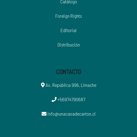
Catálogo
Foreign Rights
Editorial
Distribución
CONTACTO
Av. República 996, Limache
+56974790687
info@unacasadecarton.cl